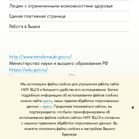
О
Людям с ограниченными возможностями здоровья
Единая платежная страница
Работа в Вышке
http://www.minobrnauki.gov.ru/
Министерство науки и высшего образования РФ
https://edu.gov.ru/
Министерство просвещения РФ
https://elearning.hse.ru/mooc
Мы используем файлы cookies для улучшения работы сайта
Массовые открытые онлайн-курсы
НИУ ВШЭ и большего удобства его использования. Более
подробную информацию об использовании файлов cookies
можно найти
здесь
, наши правила обработки персональных
данных –
здесь
. Продолжая пользоваться сайтом, вы
✖
© НИУ ВШЭ 1993–2026
Адреса и контакты
Условия
подтверждаете, что были проинформированы об
использования материалов
Политика конфиденциальности
Карта
использовании файлов cookies сайтом НИУ ВШЭ и согласны
сайта
с нашими правилами обработки персональных данных. Вы
Шрифты HSE Sans и HSE Slab разработаны в
Школе дизайна НИУ
можете отключить файлы cookies в настройках Вашего
ВШЭ
браузера.
Редактору