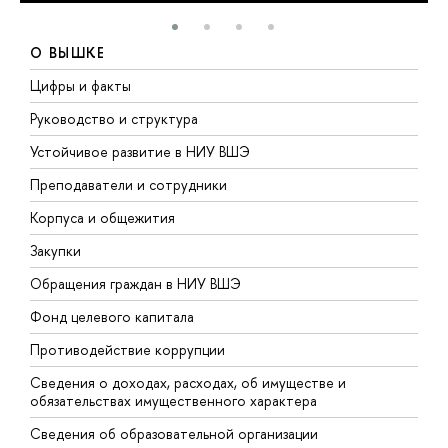
О ВЫШКЕ
Цифры и факты
Л
Руководство и структура
Д
Устойчивое развитие в НИУ ВШЭ
О
Преподаватели и сотрудники
П
Корпуса и общежития
В
Закупки
П
Обращения граждан в НИУ ВШЭ
А
Фонд целевого капитала
Д
Противодействие коррупции
Ц
Сведения о доходах, расходах, об имуществе и
Б
обязательствах имущественного характера
О
Сведения об образовательной организации