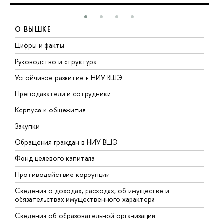
О ВЫШКЕ
Цифры и факты
Л
Руководство и структура
Д
Устойчивое развитие в НИУ ВШЭ
О
Преподаватели и сотрудники
П
Корпуса и общежития
В
Закупки
П
Обращения граждан в НИУ ВШЭ
А
Фонд целевого капитала
Д
Противодействие коррупции
Ц
Сведения о доходах, расходах, об имуществе и
Б
обязательствах имущественного характера
О
Сведения об образовательной организации