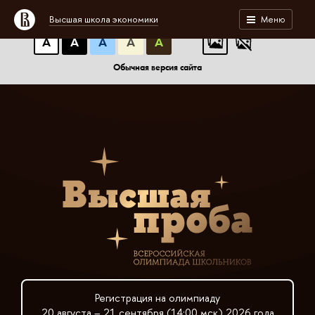
A
A
A
АБB
АБB
АБB
Высшая школа экономики
Меню
А
А
А
А
А
Обычная версия сайта
Регистрация на олимпиаду
20 августа – 21 сентября (14:00 мск) 2026 года