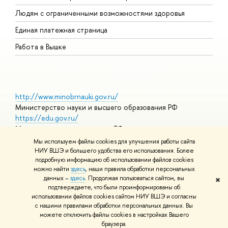
О
Людям с ограниченными возможностями здоровья
Единая платежная страница
Работа в Вышке
http://www.minobrnauki.gov.ru/
Министерство науки и высшего образования РФ
https://edu.gov.ru/
Министерство просвещения РФ
https://elearning.hse.ru/mooc
Мы используем файлы cookies для улучшения работы сайта
Массовые открытые онлайн-курсы
НИУ ВШЭ и большего удобства его использования. Более
подробную информацию об использовании файлов cookies
можно найти
здесь
, наши правила обработки персональных
данных –
здесь
. Продолжая пользоваться сайтом, вы
✖
© НИУ ВШЭ 1993–2026
Адреса и контакты
Условия
подтверждаете, что были проинформированы об
использования материалов
Политика конфиденциальности
Карта
использовании файлов cookies сайтом НИУ ВШЭ и согласны
сайта
с нашими правилами обработки персональных данных. Вы
Шрифты HSE Sans и HSE Slab разработаны в
Школе дизайна НИУ
можете отключить файлы cookies в настройках Вашего
ВШЭ
браузера.