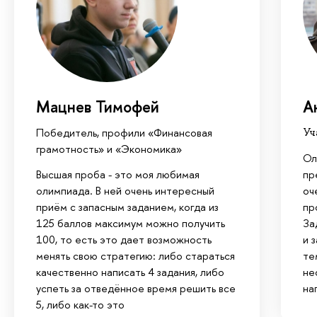
Мацнев Тимофей
А
Победитель, профили «Финансовая
Уч
грамотность» и «Экономика»
Ол
Высшая проба - это моя любимая
пр
олимпиада. В ней очень интересный
оч
приём с запасным заданием, когда из
пр
125 баллов максимум можно получить
За
100, то есть это дает возможность
и 
менять свою стратегию: либо стараться
те
качественно написать 4 задания, либо
не
успеть за отведённое время решить все
на
5, либо как-то это