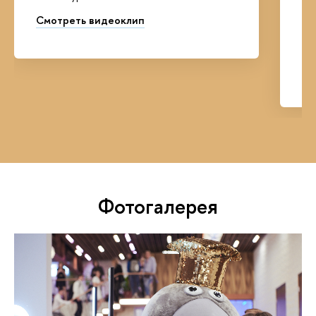
Ан
Смотреть видеоклип
кл
НИ
См
Фотогалерея