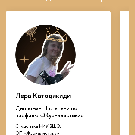
Лера Катодикиди
Д
Дипломант I степени по
Ди
профилю «Журналистика»
п
гр
Студентка НИУ ВШЭ,
«
ОП «Журналистика»