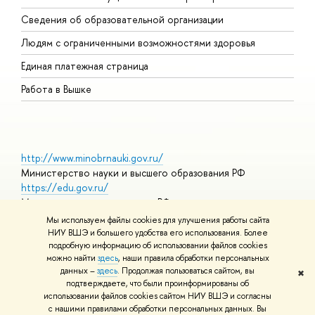
О
Сведения об образовательной организации
О
Людям с ограниченными возможностями здоровья
Единая платежная страница
Работа в Вышке
http://www.minobrnauki.gov.ru/
Министерство науки и высшего образования РФ
https://edu.gov.ru/
Министерство просвещения РФ
https://elearning.hse.ru/mooc
Мы используем файлы cookies для улучшения работы сайта
Массовые открытые онлайн-курсы
НИУ ВШЭ и большего удобства его использования. Более
подробную информацию об использовании файлов cookies
можно найти
здесь
, наши правила обработки персональных
данных –
здесь
. Продолжая пользоваться сайтом, вы
✖
© НИУ ВШЭ 1993–2026
Адреса и контакты
Условия
подтверждаете, что были проинформированы об
использования материалов
Политика конфиденциальности
Карта
использовании файлов cookies сайтом НИУ ВШЭ и согласны
сайта
с нашими правилами обработки персональных данных. Вы