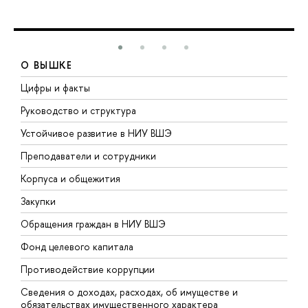
О ВЫШКЕ
Цифры и факты
Л
Руководство и структура
Д
Устойчивое развитие в НИУ ВШЭ
О
Преподаватели и сотрудники
П
Корпуса и общежития
В
Закупки
П
Обращения граждан в НИУ ВШЭ
А
Фонд целевого капитала
Д
Противодействие коррупции
Ц
Сведения о доходах, расходах, об имуществе и
Б
обязательствах имущественного характера