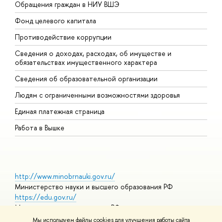
Обращения граждан в НИУ ВШЭ
А
Фонд целевого капитала
Д
Противодействие коррупции
Ц
Сведения о доходах, расходах, об имуществе и
Б
обязательствах имущественного характера
О
Сведения об образовательной организации
О
Людям с ограниченными возможностями здоровья
Единая платежная страница
Работа в Вышке
http://www.minobrnauki.gov.ru/
Министерство науки и высшего образования РФ
https://edu.gov.ru/
Министерство просвещения РФ
https://elearning.hse.ru/mooc
Мы используем файлы cookies для улучшения работы сайта