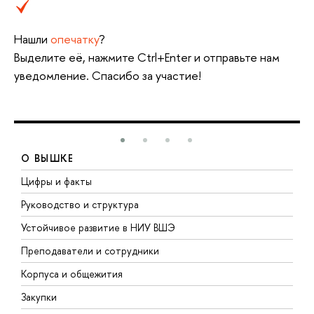
Нашли
опечатку
?
Выделите её, нажмите Ctrl+Enter и отправьте нам
уведомление. Спасибо за участие!
О ВЫШКЕ
Цифры и факты
Л
Руководство и структура
Д
Устойчивое развитие в НИУ ВШЭ
О
Преподаватели и сотрудники
П
Корпуса и общежития
В
Закупки
П