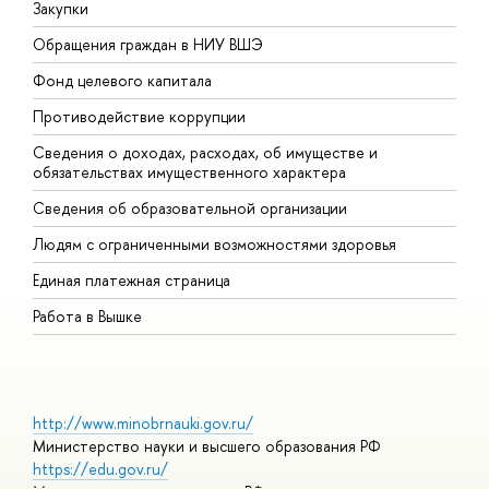
Закупки
П
Обращения граждан в НИУ ВШЭ
А
Фонд целевого капитала
Д
Противодействие коррупции
Ц
Сведения о доходах, расходах, об имуществе и
Б
обязательствах имущественного характера
О
Сведения об образовательной организации
О
Людям с ограниченными возможностями здоровья
Единая платежная страница
Работа в Вышке
http://www.minobrnauki.gov.ru/
Министерство науки и высшего образования РФ
https://edu.gov.ru/