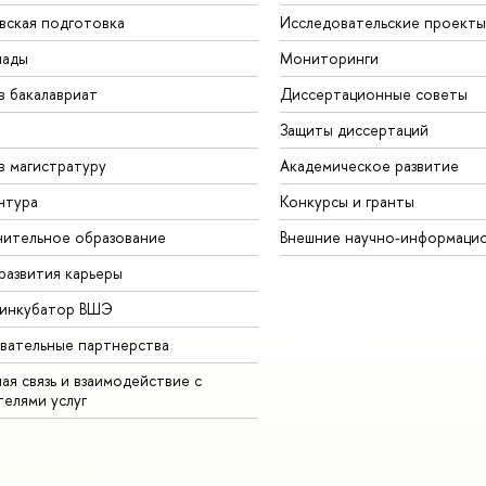
вская подготовка
Исследовательские проекты
иады
Мониторинги
в бакалавриат
Диссертационные советы
Защиты диссертаций
в магистратуру
Академическое развитие
нтура
Конкурсы и гранты
ительное образование
Внешние научно-информаци
развития карьеры
-инкубатор ВШЭ
вательные партнерства
ая связь и взаимодействие с
телями услуг