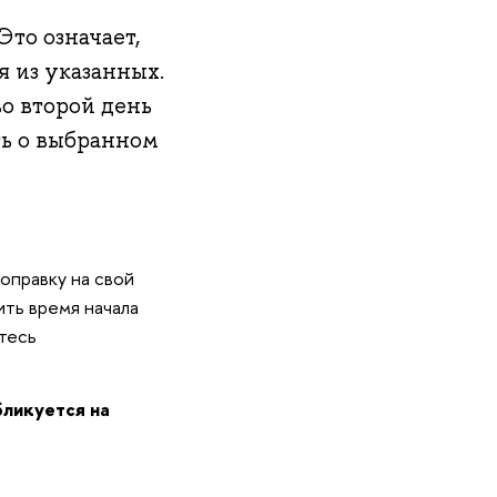
Это означает,
я из указанных.
о второй день
ть о выбранном
поправку на свой
ить время начала
тесь
бликуется на