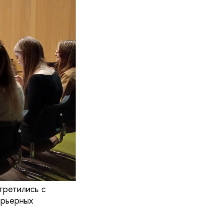
третились с
арьерных