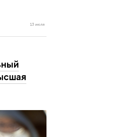
13 июля
ьный
ысшая