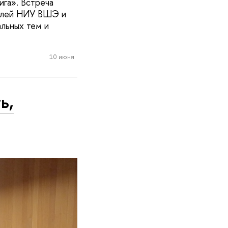
ига». Встреча
телей НИУ ВШЭ и
льных тем и
10 июня
ь,