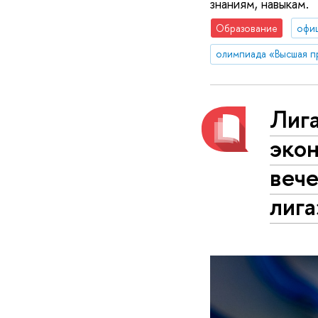
знаниям, навыкам.
Образование
офи
олимпиада «Высшая п
Лиг
эко
веч
лига