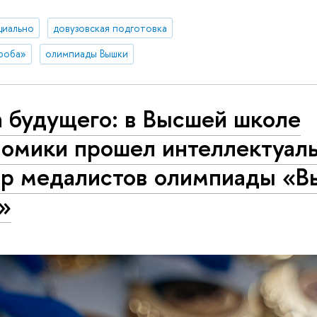
циально
довузовская подготовка
роба»
олимпиады Вышки
а будущего: в Высшей школе
номики прошел интеллектуал
ер медалистов олимпиады «В
»