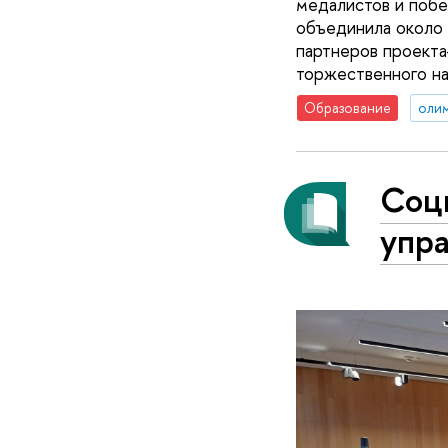
медалистов и побе
объединила около
партнеров проекта
торжественного н
Образование
оли
Соци
упр