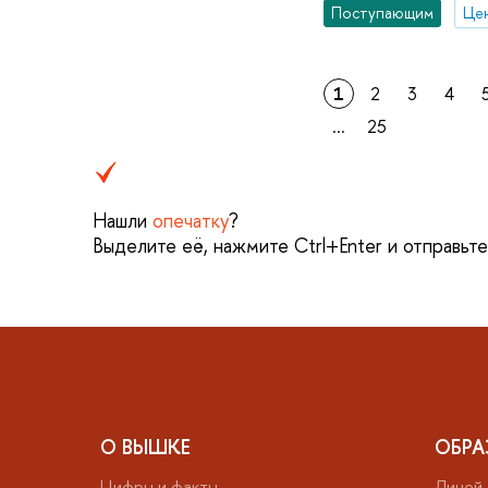
Поступающим
Цен
1
2
3
4
...
25
Нашли
опечатку
?
Выделите её, нажмите Ctrl+Enter и отправьт
О ВЫШКЕ
ОБРА
Цифры и факты
Лицей