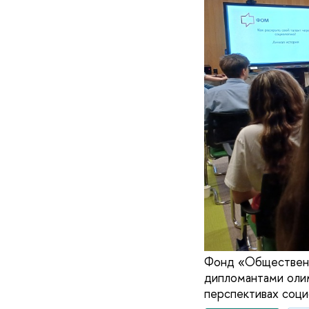
Фонд «Общественн
дипломантами олим
перспективах соци