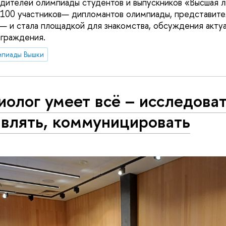
дителей олимпиады студентов и выпускников «Высшая л
 100 участников— дипломантов олимпиады, представи
— и стала площадкой для знакомства, обсуждения актуа
аграждения.
мпиады Вышки
олог умеет всё – исследоват
авлять, коммуницировать