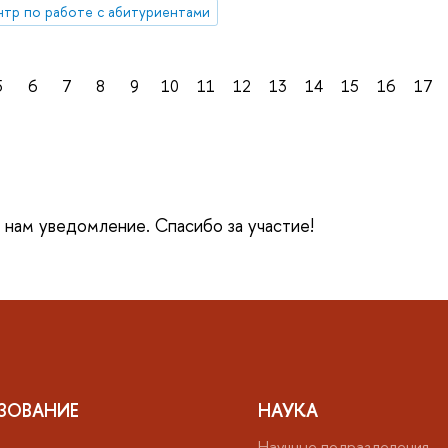
тр по работе с абитуриентами
5
6
7
8
9
10
11
12
13
14
15
16
17
е нам уведомление. Спасибо за участие!
ЗОВАНИЕ
НАУКА
Научные подразделения