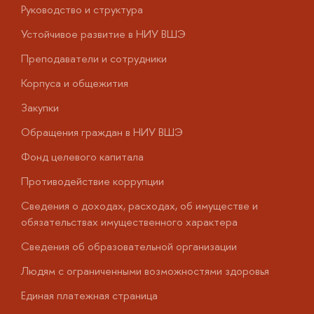
Руководство и структура
Д
Устойчивое развитие в НИУ ВШЭ
О
Преподаватели и сотрудники
П
Корпуса и общежития
В
Закупки
П
Обращения граждан в НИУ ВШЭ
А
Фонд целевого капитала
Д
Противодействие коррупции
Ц
Сведения о доходах, расходах, об имуществе и
Б
обязательствах имущественного характера
О
Сведения об образовательной организации
О
Людям с ограниченными возможностями здоровья
у
Единая платежная страница