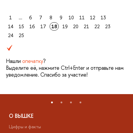
1
...
6
7
8
9
10
11
12
13
14
15
16
17
18
19
20
21
22
23
24
25
Нашли
опечатку
?
Выделите её, нажмите Ctrl+Enter и отправьте нам
уведомление. Спасибо за участие!
О ВЫШКЕ
Цифры и факты
Л