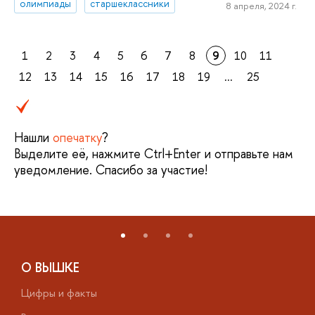
олимпиады
старшеклассники
8 апреля, 2024 г.
1
2
3
4
5
6
7
8
9
10
11
12
13
14
15
16
17
18
19
...
25
Нашли
опечатку
?
Выделите её, нажмите Ctrl+Enter и отправьте нам
уведомление. Спасибо за участие!
О ВЫШКЕ
Цифры и факты
Л