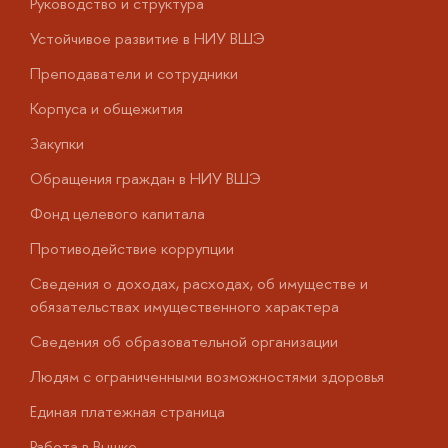
Руководство и структура
Д
Устойчивое развитие в НИУ ВШЭ
О
Преподаватели и сотрудники
П
Корпуса и общежития
В
Закупки
П
Обращения граждан в НИУ ВШЭ
А
Фонд целевого капитала
Д
Противодействие коррупции
Ц
Сведения о доходах, расходах, об имуществе и
Б
обязательствах имущественного характера
О
Сведения об образовательной организации
О
Людям с ограниченными возможностями здоровья
у
Единая платежная страница
Работа в Вышке