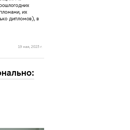
прошлогодних
пломами, их
ько дипломов), в
19 мая, 2023 г.
онально: