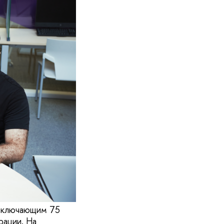
 включающим 75
рации. На