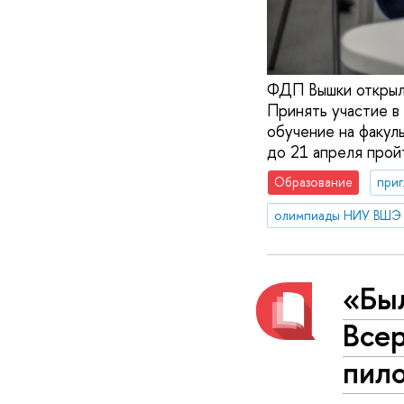
ФДП Вышки открыл 
Принять участие в
обучение на факул
до 21 апреля прой
Образование
приг
олимпиады НИУ ВШЭ
«Был
Все
пил