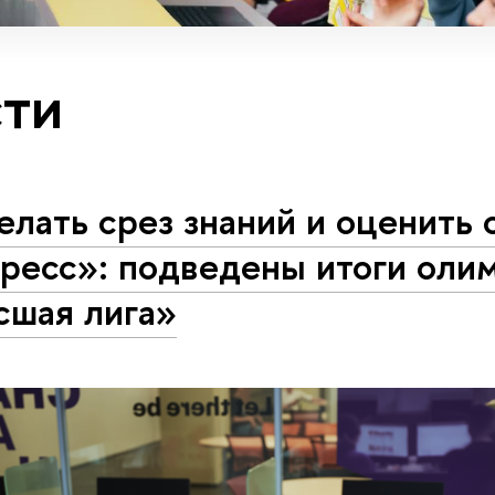
ти
лать срез знаний и оценить 
гресс»: подведены итоги оли
сшая лига»