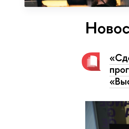
Новос
«Сде
про
«Вы