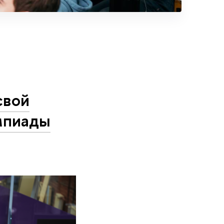
свой
мпиады