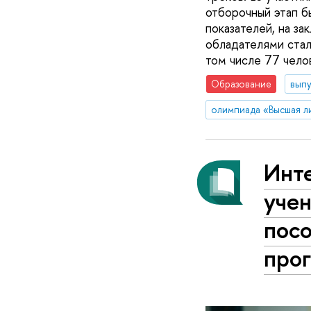
отборочный этап б
показателей, на з
обладателями стал
том числе 77 чело
Образование
вып
олимпиада «Высшая л
Инте
учен
пос
про