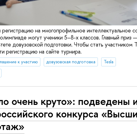
регистрацию на многопрофильное интеллектуальное со
 олимпиаде могут ученики 5–8-х классов. Главный приз 
ьтете довузовской подготовки. Чтобы стать участником
ти регистрацию на сайте турнира.
лашение к участию
довузовская подготовка
Tesla
о очень круто»: подведены 
российского конкурса «Высш
отаж»