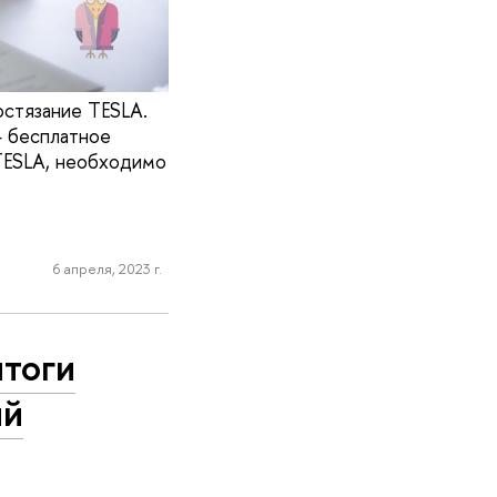
стязание TESLA.
— бесплатное
 TESLA, необходимо
6 апреля, 2023 г.
итоги
ий