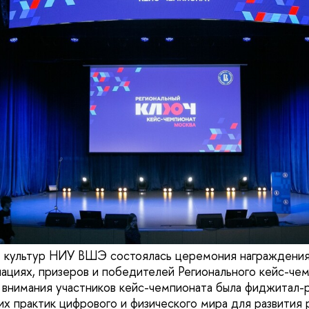
е культур НИУ ВШЭ состоялась церемония награждения
ациях, призеров и победителей Регионального кейс-ч
 внимания участников кейс-чемпионата была фиджитал
х практик цифрового и физического мира для развития 