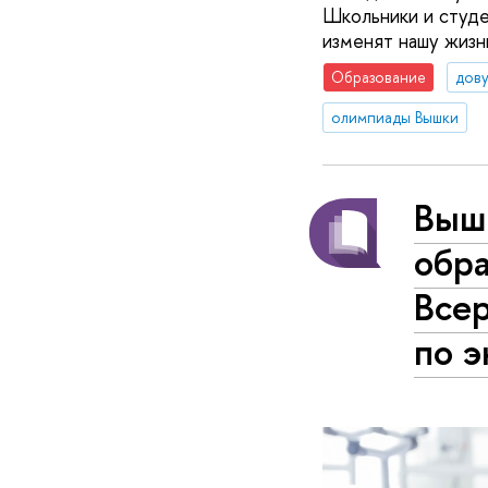
Школьники и студе
изменят нашу жизн
Образование
дову
олимпиады Вышки
Выш
обра
Все
по 