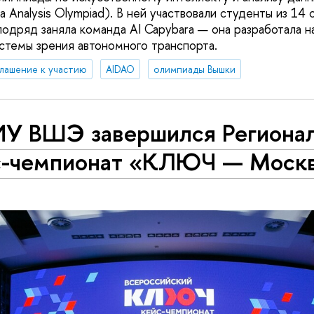
ata Analysis Olympiad). В ней участвовали студенты из 14
подряд заняла команда AI Capybara — она разработала 
темы зрения автономного транспорта.
лашение к участию
AIDAO
олимпиады Вышки
ИУ ВШЭ завершился Региона
с-чемпионат «КЛЮЧ — Моск