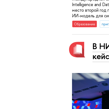
Intelligence and D
место второй год 
ИИ-модель для сис
Образование
приг
В Н
кей