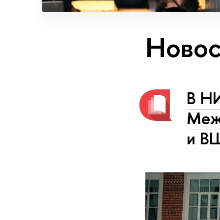
Новос
В Н
Меж
и В