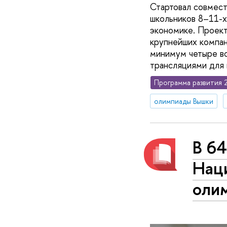
Стартовал совмест
школьников 8–11-х
экономике. Проект
крупнейших компан
минимум четыре в
трансляциями для 
Программа развития 
олимпиады Вышки
В 64
Нац
оли