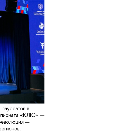
 лауреатов в
емпионата «КЛЮЧ —
-революция —
регионов.